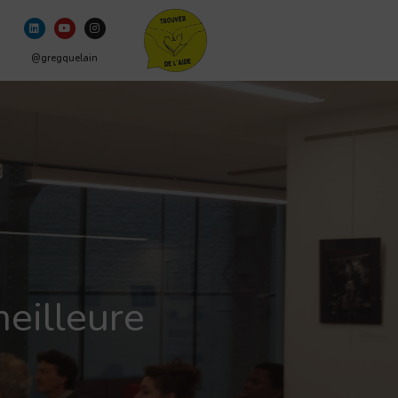
@gregquelain
meilleure