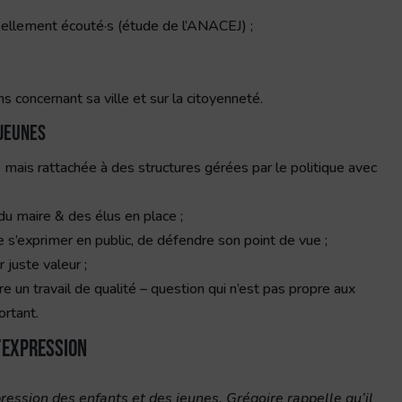
réellement écouté·s (étude de l’ANACEJ) ;
s concernant sa ville et sur la citoyenneté.
 jeunes
 mais rattachée à des structures gérées par le politique avec
du maire & des élus en place ;
e s’exprimer en public, de défendre son point de vue ;
 juste valeur ;
un travail de qualité – question qui n’est pas propre aux
ortant.
l’expression
xpression des enfants et des jeunes, Grégoire rappelle qu’il