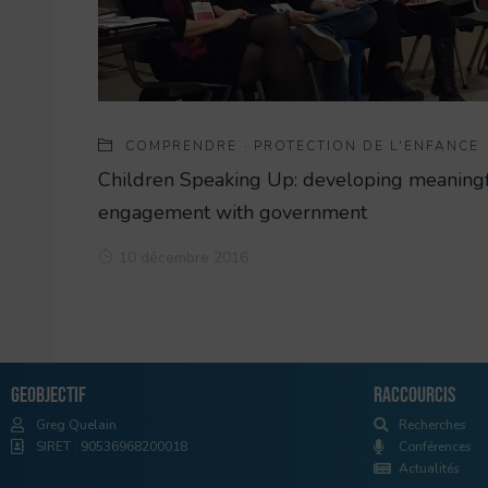
COMPRENDRE
·
PROTECTION DE L'ENFANCE
Children Speaking Up: developing meaning
engagement with government
10 décembre 2016
Geobjectif
Raccourcis
Greg Quelain
Recherches
SIRET : 90536968200018
Conférences
Actualités