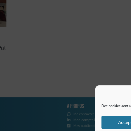
ful
A propos
Des cookies sont u
Me contacter
Mon compte LinkedIn
Accep
Mes publications