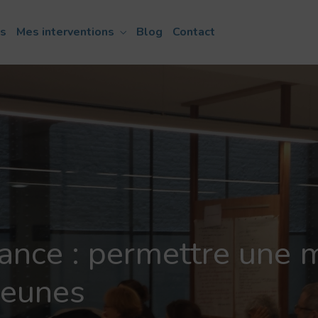
ns
Mes interventions
Blog
Contact
fance : permettre une 
 jeunes