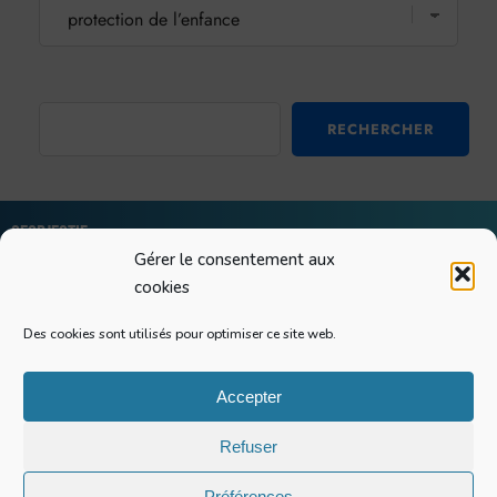
RECHERCHER
Geobjectif
Gérer le consentement aux
Greg Quelain
cookies
SIRET : 90536968200018
Raccourcis
Des cookies sont utilisés pour optimiser ce site web.
Recherches
Conférences
Accepter
Actualités
A propos
Refuser
Me contacter
Préférences