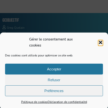
Geobjectif
Greg Quelain
SIRET : 90536968200018
Gérer le consentement aux
Raccourcis
cookies
Recherches
Des cookies sont utilisés pour optimiser ce site web.
Conférences
Actualités
Accepter
A propos
Refuser
Me contacter
Mon compte LinkedIn
Préférences
Mes publications
Politique de cookies
Déclaration de confidentialité
© G. Quelain – 2025 ||
Mentions légales
&
Politique de confidentialité