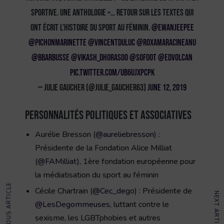
sportive. Une anthologie »… Retour sur les textes qui
ont écrit l’histoire du sport au féminin.
@EwanjeEpee
@PichonMarinette
@vincentduluc
@RoxaMaracineanu
@bbarbusse
@vikash_dhorasoo
@sofoot
@EdVolcan
pic.twitter.com/UB6ujXPCPK
— Julie Gaucher (@julie_gaucher63)
June 12, 2019
Personnalités politiques et associatives
Aurélie Bresson (
@aureliebresson
) :
Présidente de la Fondation Alice Milliat
(
@FAMilliat
), 1ère fondation européenne pour
la médiatisation du sport au féminin
PREVIOUS ARTICLE
Cécile Chartrain (
@Cec_dego
) : Présidente de
NEXT ARTICLE
@LesDegommeuses
, luttant contre le
sexisme, les LGBTphobies et autres