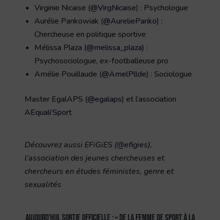
Virginie Nicaise (
@VirgNicaise
) : Psychologue
Aurélie Pankowiak (
@AureliePanko
) :
Chercheuse en politique sportive
Mélissa Plaza (
@melissa_plaza
) :
Psychosociologue, ex-footballeuse pro
Amélie Pouillaude (
@AmelPllde
) : Sociologue
Master EgalAPS (
@egalaps
) et l’association
AEquali’Sport
Découvrez aussi EFiGiES (
@efigies
),
l’association des jeunes chercheuses et
chercheurs en études féministes, genre et
sexualités
Aujourd’hui, sortie officielle : « De la femme de sport à la