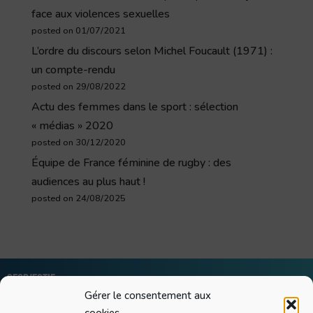
face aux violences sexuelles
posted on 01/07/2021
L’ordre du discours selon Michel Foucault (1971) :
un compte-rendu
posted on 29/08/2022
Actu des femmes dans le sport : sélection
« médias » 2020
posted on 30/12/2020
Équipe de France féminine de rugby : des
audiences au plus haut !
posted on 24/08/2025
Geobjectif
Gérer le consentement aux
Greg Quelain
SIRET : 90536968200018