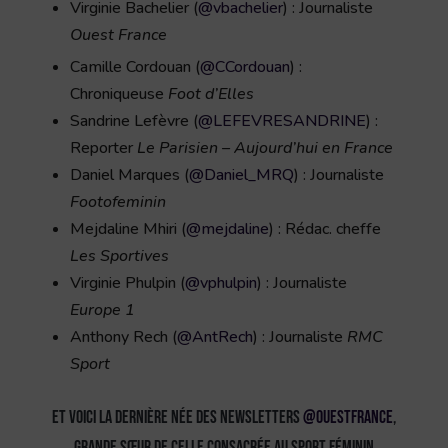
Virginie Bachelier (
@vbachelier
) : Journaliste
Ouest France
Camille Cordouan (
@CCordouan
) :
Chroniqueuse
Foot d’Elles
Sandrine Lefèvre (
@LEFEVRESANDRINE
) :
Reporter
Le Parisien – Aujourd’hui en France
Daniel Marques (
@Daniel_MRQ
) : Journaliste
Footofeminin
Mejdaline Mhiri (
@mejdaline
) : Rédac. cheffe
Les Sportives
Virginie Phulpin (
@vphulpin
) : Journaliste
Europe 1
Anthony Rech (
@AntRech
) : Journaliste
RMC
Sport
Et voici la dernière née des newsletters
@OuestFrance
,
grande sœur de celle consacrée au Sport féminin