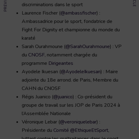
discriminations dans le sport
Laurence Fischer (
@ambassfischer
) :
Ambassadrice pour le sport, fondatrice de
Fight For Dignity et championne du monde du
karaté
Sarah Ourahmoune (
@SarahOurahmoune
) : VP
du
CNOSF
, notamment chargée du
programme
Dirigeantes
Ayodele Ikuesan (
@AyodeleIkuesan
) : Maire
adjointe du 18e arrond. de Paris, Membre du
CAHN du CNOSF
Régis Juanico (
@juanico
) : Co-président du
groupe de travail sur les JOP de Paris 2024 à
l’Assemblée Nationale
Véronique Lebar (
@veroniquelebar
) :
Présidente du
Comité @EthiqueEtSport
,
luttant contre les maltraitances dans le sport