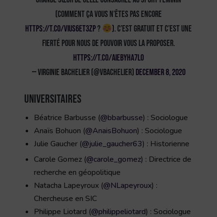
(comment ça vous n’êtes pas encore
https://t.co/viUs6ET3Zp
?
). C’est gratuit et c’est une
fierté pour nous de pouvoir vous la proposer.
https://t.co/AiEByHa7L0
— Virginie Bachelier (@vbachelier)
December 8, 2020
Universitaires
Béatrice Barbusse (
@bbarbusse
) : Sociologue
Anaïs Bohuon (
@AnaisBohuon
) : Sociologue
Julie Gaucher (
@julie_gaucher63
) : Historienne
Carole Gomez (
@carole_gomez
) : Directrice de
recherche en géopolitique
Natacha Lapeyroux (
@NLapeyroux
) :
Chercheuse en SIC
Philippe Liotard (
@philippeliotard
) : Sociologue