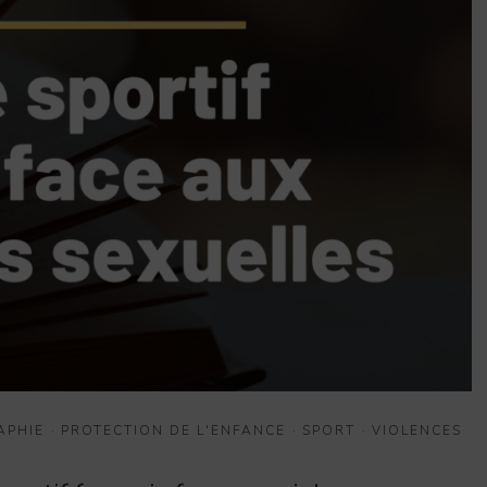
APHIE
·
PROTECTION DE L'ENFANCE
·
SPORT
·
VIOLENCES