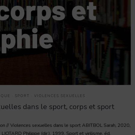
ÈQUE
·
SPORT
·
VIOLENCES SEXUELLES
uelles dans le sport, corps et sport
ation // Violences sexuelles dans le sport ABITBOL Sarah, 2020,
 LIOTARD Philippe (dir.), 1999, Sport et virilisme, éd.