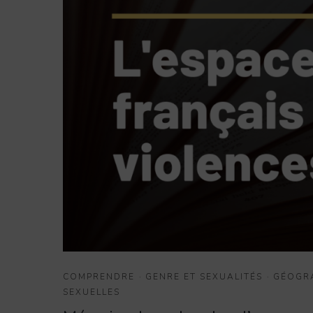
COMPRENDRE
·
GENRE ET SEXUALITÉS
·
GÉOGR
SEXUELLES