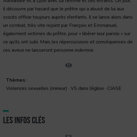
Alexandre vit à Lyon avec sa femme et ses enfants. Un jour,
il découvre par hasard que le prêtre qui a abusé de lui aux
scouts officie toujours auprès d’enfants. Il se lance alors dans
un combat, très vite rejoint par François et Emmanuel,
également victimes du prêtre, pour « libérer leur parole » sur
ce qu’ils ont subi. Mais les répercussions et conséquences de
ces aveux ne laisseront personne indemne.
Thèmes
:
Violences sexuelles (mineur) · VS dans l’église · CIASE
━
Les infos clés