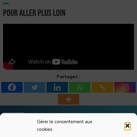
━
Pour aller plus loin
Partagez :
Geobjectif
Gérer le consentement aux
Greg Quelain
cookies
SIRET : 90536968200018