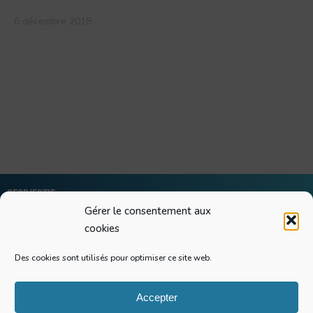
6 décembre 2018
Geobjectif
Gérer le consentement aux
Greg Quelain
cookies
SIRET : 90536968200018
Raccourcis
Des cookies sont utilisés pour optimiser ce site web.
Recherches
Conférences
Accepter
Actualités